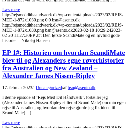
Læs mere
http://rejsmeddithaandvaerk.dk/wp-content/uploads/2023/02/REJS-
MED-1-872x1030.png
0
0
bsn@asento.dk
http://rejsmeddithaandvaerk.dk/wp-content/uploads/2023/02/REJS-
MED-1-872x1030.png
bsn@asento.dk
2023-02-18 10:29:24
2023-
02-20 11:27:30
EP 2#: Den første ScandiMate og en røvfuld gode
historier – Nikolaj Hansen
EP 1#: Historien om hvordan ScandiMate
blev til og Alexanders egne røverhistorier
fra Australien og New Zealand –
Alexander James Nissen-Ripley
17. februar 2023
/
i
Uncategorized
/
af
bsn@asento.dk
I denne episode af ‘Rejs Med Dit Håndværk’, fortæller jeg
(Alexander James Nissen-Ripley stifter af ScandiMate) om min egen
rejse til Australien, og hvordan den rejse gjorde jeg fik ideen til
ScandiMate[…]
Læs mere
http://rejsmeddithaandvaerk.dk/wp-content/uploads/2023/02/REJS-