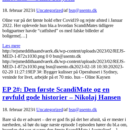
18. februar 2023
/
i
Uncategorized
/
af
bsn@asento.dk
Oline var på det første hold efter Covid19 og rejste afsted i Januar
2022. Her oplevede hun bla.a hvordan ScandiMates tidligere
boligpartner havde “catfished” os med falske billeder af
boligerne[…]
Læs mere
http://rejsmeddithaandvaerk.dk/wp-content/uploads/2023/02/REJS-
MED-1-872x1030.png
0
0
bsn@asento.dk
http://rejsmeddithaandvaerk.dk/wp-content/uploads/2023/02/REJS-
MED-1-872x1030.png
bsn@asento.dk
2023-02-18 10:30:20
2023-
02-20 11:27:19
EP 3#: Bygger kulisser på Operahuset i Sydney,
veninde for livet, arbejde på et 70 mio. hus – Oline Kaysen
EP 2#: Den første ScandiMate og en
røvfuld gode historier – Nikolaj Hansen
18. februar 2023
/
i
Uncategorized
/
af
bsn@asento.dk
Bare så du er advaret – der er god fis på det her afsnit, så er mester i
nærheden, så bør du tage næste episode I episoden hører du bl.a om,
hvordan det var at være den første ScandiMate i Australien[…]