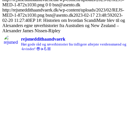
MED-1-872x1030.png
0
0
bsn@asento.dk
http://rejsmeddithaandvaerk.dk/wp-content/uploads/2023/02/REJS-
MED-1-872x1030.png
bsn@asento.dk
2023-02-17 23:48:59
2023-
02-20 11:27:40
EP 1#: Historien om hvordan ScandiMate blev til og
Alexanders egne røverhistorier fra Australien og New Zealand –
Alexander James Nissen-Ripley
rejsmeddithaandvaerk
Hør gode råd og røverhistorier fra tidligere afrejste verdensmænd og
-kvinder! 😎✈️💪🏼